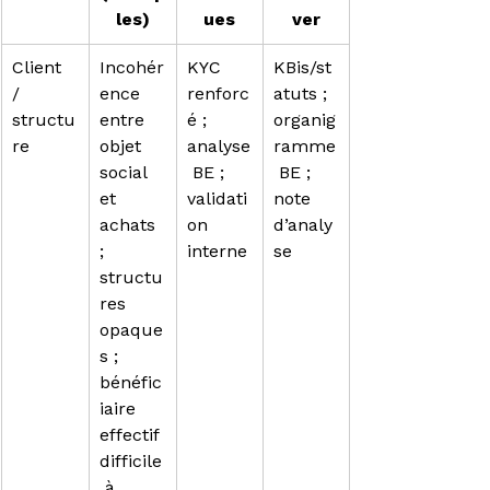
les)
ues
ver
Client 
Incohér
KYC 
KBis/st
/ 
ence 
renforc
atuts ; 
structu
entre 
é ; 
organig
re
objet 
analyse
ramme
social 
 BE ; 
 BE ; 
et 
validati
note 
achats 
on 
d’analy
; 
interne
se
structu
res 
opaque
s ; 
bénéfic
iaire 
effectif 
difficile
 à 