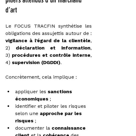
piliers attendus d’un marchand 
d’art
Le FOCUS TRACFIN synthétise les 
obligations des assujettis autour de : 
vigilance à l’égard de la clientèle
, 
2) 
déclaration et information
, 
3) 
procédures et contrôle interne
, 
4) 
supervision (DGDDI)
.
Concrètement, cela implique :
appliquer les 
sanctions 
économiques
 ;
identifier et piloter les risques 
selon une 
approche par les 
risques
 ;
documenter la 
connaissance 
client
 et la 
cohérence
 des 