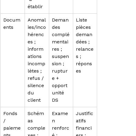
établir
Docum
Anomal
Deman
Liste 
ents
ies/inco
des 
pièces 
hérenc
complé
deman
es ; 
mentai
dées ; 
inform
res ; 
relance
ations 
suspen
s ; 
incomp
sion ; 
répons
lètes ; 
ruptur
es
refus / 
e + 
silence 
opport
du 
unité 
client
DS
Fonds 
Schém
Exame
Justific
/ 
as 
n 
atifs 
paieme
comple
renforc
financi
nts
xes ; 
é ; 
ers ; 