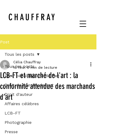
CHAUFFRAY
Post
Tous les posts
Célia Chauffray
Tous les posts
16 févr.
6 min de lecture
LCB-FT et marché de l'art : la
Droit pénal marché de l'art
conformité attendue des marchands
Droit du marché de l'art
Droit d'auteur
d’art
Affaires célèbres
LCB-FT
Photographie
Presse