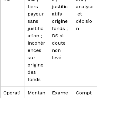
tiers 
justific
analyse
payeur 
atifs 
 et 
sans 
origine 
décisio
justific
fonds ; 
n
ation ; 
DS si 
incohér
doute 
ences 
non 
sur 
levé
origine 
des 
fonds
Opérati
Montan
Exame
Compt
on
t 
n 
e-
inhabit
renforc
rendu 
uel / 
é 
d’exam
comple
traçabl
en 
xité / 
e ; 
renforc